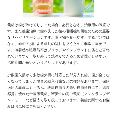
義歯は歯が抜けてしまった場合に必要となる、治療用の装置で
す。また義歯治療は歯を失った後の咀嚼機能回復のための重要
なリハビリテーションです。食べ物を食べやすくするだけでは
なく、歯の欠損による歯列の乱れを防ぐために非常に重要で
す。装着感や咀嚼能率はブリッジやインプラントに劣ると言わ
れていますが、取り外して洗浄ができるため管理がしやすい、
治療期間が短いというメリットがあります。
少数歯欠損から多数歯欠損に対応した部分入れ歯、歯が全てな
くなってしまった場合の総入れ歯などの種類があります。保険
適用の義歯はもちろん、設計自由度の高い自由診療にて、温度
感覚に優れた金属床義歯、審美性の高い義歯（ノンクラスプデ
ンチャー）など幅広く取り扱っております。義歯に関するお悩
みはお気軽にご相談ください。