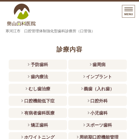
寒河江市 奥山歯科医院
寒河江市 口腔管理体制強化型歯科診療所（口管強）
ホーム
診療内容
診療内容
予防歯科
歯周病
院長挨拶
歯内療法
インプラント
治療の流れ・料金
むし歯治療
義歯（入れ歯）
院内紹介・アクセス
口腔機能低下症
口腔外科
有病者歯科医療
小児歯科
矯正歯科
スポーツ歯科
ホワイトニング
周術期口腔機能管理